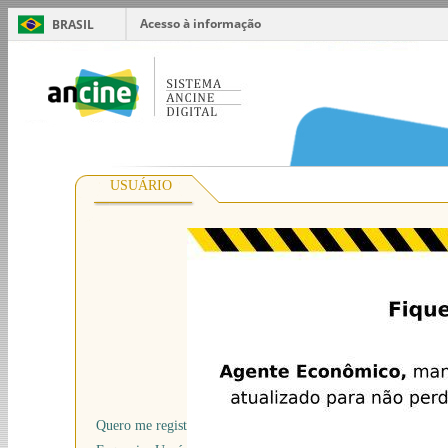
Acesso à informação
BRASIL
USUÁRIO
*
Usuário
*
Senha
Quero me registrar na Ancine